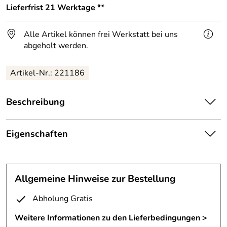
Lieferfrist 21 Werktage **
Alle Artikel können frei Werkstatt bei uns
abgeholt werden.
Artikel-Nr.: 221186
Beschreibung
Windschutz und Sichtschutz in Einzelfertigung.
Eigenschaften
bestehend aus 3 Edelstahlpfosten aus V2A ; 1.4301
Edelstahl D=42,4mm,
Balkongeländer
vorbereitet mit Edelstahlflanschen zur Befestigung von
gegen Mehrkosten kann die
Allgemeine Hinweise zur Bestellung
Anmerkung:
oben auf bauseitige Fundamente,
Scheibe auch gerundet werden.
Abholung Gratis
2 Pfosten ca. 1600mm hoch, 1 Pfosten ca.1250mm hoch,
Befestigung:
von oben
mit
Weitere Informationen zu den Lieferbedingungen >
Gesamtbreite:
210 cm