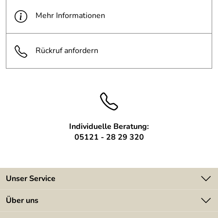
der Bohrlöcher liefern wir ebenso wie das
wird mitgeliefert (für festes
Mehr Informationen
Befestigungsm
Befestigungsmaterial mit.
Mauerwerk, Beton oder
aterial:
gleichwertig
Rückruf anfordern
rückseitig Gewindebolzen zur
Befestigung:
Wandbefestigung
Individuelle Beratung:
05121 - 28 29 320
Unser Service
Kontakt
Über uns
Batterieverordnung