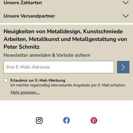
Angebote
Unsere Zahlarten
Kundeninformationen
Made in Germany
Newsletter
Unsere Versandpartner
Kundenbewertungen (394)
Lieferbedingungen
4,9/5
*****
Neuigkeiten von Metalldesign, Kunstschmiede
Arbeiten, Metallkunst und Metallgestaltung von
Peter Schmitz
Newsletter anmelden & Vorteile sichern
Erlaubnis zur E-Mail-Werbung
Ich möchte regelmäßig interessante Angebote per E-Mail erhalten.
Meine E-Mail-Adresse wird nicht an andere Unternehmen
Mehr anzeigen ...
weitergegeben. Zu statistischen Zwecken wird in anonymer Form
ausgewertet, welche Links im Newsletter geklickt werden. Dabei ist
nicht erkennbar, welche konkrete Person geklickt hat. Diese
Einwilligung zur Nutzung meiner E-Mail-Adresse für Werbezwecke
kann ich jederzeit mit Wirkung für die Zukunft widerrufen, indem ich
den Link "Abmelden" am Ende des Newsletters anklicke. Die
Datenschutzerklärung
habe ich zur Kenntnis genommen.