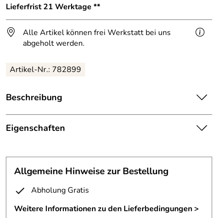
Lieferfrist 21 Werktage **
Alle Artikel können frei Werkstatt bei uns
abgeholt werden.
Artikel-Nr.: 782899
Beschreibung
Schriftzug „Langelinenwall 21“ für das Rote Kreuz in
Hildesheim
Eigenschaften
- ca. 2383 x 250 mm
Schriftzug
- Schriftart: Arial Narrow
Befestigung:
mit rückseitigen Gewindebolzen
Allgemeine Hinweise zur Bestellung
- Mit Unterstrich zur einfachen Montage
Höhe:
25 cm
Abholung Gratis
- lasergeschnitten aus Edelstahl, t= 3mm
8 W/pro Meter, neutralweiß, diffus
Weitere Informationen zu den Lieferbedingungen >
- vorderseitig geschliffen, Korn 240
LED Linie:
vergossen, Schutzklasse IP 67,