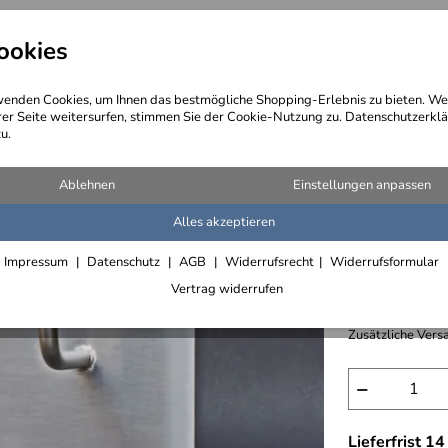
ookies
angebote
Wegebeschreibung
@ Konta
enden Cookies, um Ihnen das bestmögliche Shopping-Erlebnis zu bieten. We
rer Seite weitersurfen, stimmen Sie der Cookie-Nutzung zu. Datenschutzerklä
u.
n
Ablehnen
Einstellungen anpassen
Alles akzeptieren
Schlüsse
Impressum
Datenschutz
AGB
Widerrufsrecht
Widerrufsformular
160,- € /
Vertrag widerrufen
inkl. 19% MwSt.,
Zusätzliche Versa
−
Lieferfrist 1