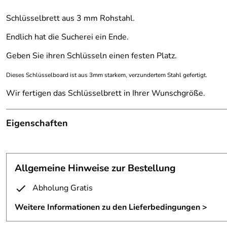
Schlüsselbrett aus 3 mm Rohstahl.
Endlich hat die Sucherei ein Ende.
Geben Sie ihren Schlüsseln einen festen Platz.
Dieses Schlüsselboard ist aus 3mm starkem, verzundertem Stahl gefertigt.
Wir fertigen das Schlüsselbrett in Ihrer Wunschgröße.
Eigenschaften
Schlüsselboard
Material:
Stahl, verzundert
Allgemeine Hinweise zur Bestellung
Materialstärke:
3 mm
Abholung Gratis
Maße:
250x130 mm
Weitere Informationen zu den Lieferbedingungen >
Oberfläche:
mit Klarlack lackiert