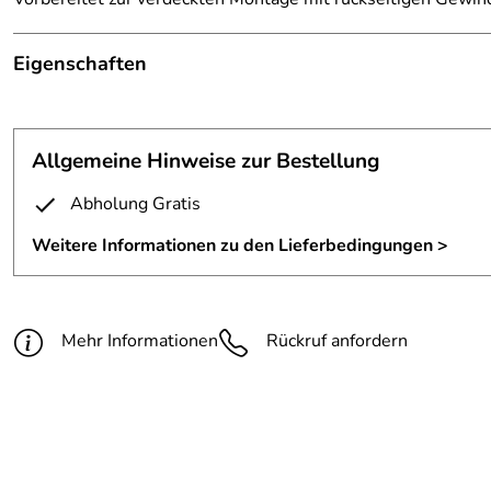
Eigenschaften
Schild
Befestigung:
mit rückseitigen Gewindebolz
Allgemeine Hinweise zur Bestellung
Maße:
Breite 1 Meter und 285mm hoc
Abholung Gratis
Material:
1 mm Edelstahlstahlblech
Weitere Informationen zu den Lieferbedingungen >
Fertigungsverfahren:
gelasert
Oberfläche:
lackiert nach RAL
Mehr Informationen
Rückruf anfordern