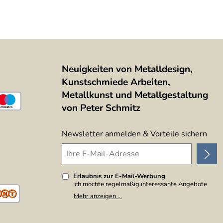
Neuigkeiten von Metalldesign,
Kunstschmiede Arbeiten,
Metallkunst und Metallgestaltung
von Peter Schmitz
Newsletter anmelden & Vorteile sichern
Erlaubnis zur E-Mail-Werbung
Ich möchte regelmäßig interessante Angebote
per E-Mail erhalten. Meine E-Mail-Adresse wird
Mehr anzeigen ...
nicht an andere Unternehmen weitergegeben. Zu
statistischen Zwecken wird in anonymer Form
ausgewertet, welche Links im Newsletter
geklickt werden. Dabei ist nicht erkennbar,