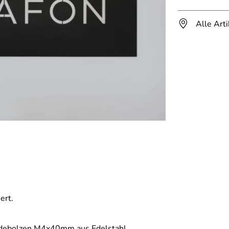
Alle Art
ert.
indebolzen M4x40mm aus Edelstahl.