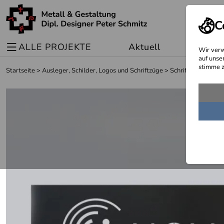
C
ALLE PROJEKTE
Aktuell
Sonder
Wir verw
auf unse
stimme z
Startseite
>
Ausleger, Schilder, Logos und Schriftzüge
>
Schriftzüge und Lo