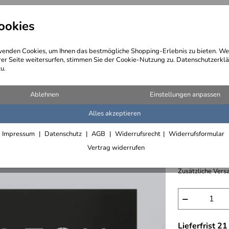
ookies
angebote
Wegebeschreibung
@ Konta
enden Cookies, um Ihnen das bestmögliche Shopping-Erlebnis zu bieten. We
rer Seite weitersurfen, stimmen Sie der Cookie-Nutzung zu. Datenschutzerklä
u.
gos aus Metall, verzinkt, vergoldet, lackiert
Ablehnen
Einstellungen anpassen
Alles akzeptieren
Schild a
Impressum
Datenschutz
AGB
Widerrufsrecht
Widerrufsformular
823,- € /
Vertrag widerrufen
inkl. 19% MwSt.,
Zusätzliche Versa
−
Lieferfrist 2