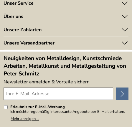
Unser Service
Kontakt
Über uns
Batterieverordnung
Angebote
Unsere Zahlarten
Kundeninformationen
Made in Germany
Newsletter
Unsere Versandpartner
Kundenbewertungen (394)
Lieferbedingungen
4,9/5
*****
Neuigkeiten von Metalldesign, Kunstschmiede
Arbeiten, Metallkunst und Metallgestaltung von
Peter Schmitz
Newsletter anmelden & Vorteile sichern
Erlaubnis zur E-Mail-Werbung
Ich möchte regelmäßig interessante Angebote per E-Mail erhalten.
Meine E-Mail-Adresse wird nicht an andere Unternehmen
Mehr anzeigen ...
weitergegeben. Zu statistischen Zwecken wird in anonymer Form
ausgewertet, welche Links im Newsletter geklickt werden. Dabei ist
nicht erkennbar, welche konkrete Person geklickt hat. Diese