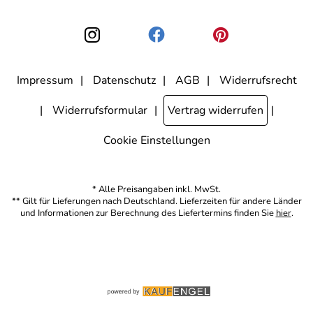
Einwilligung zur Nutzung meiner E-Mail-Adresse für Werbezwecke
kann ich jederzeit mit Wirkung für die Zukunft widerrufen, indem ich
den Link "Abmelden" am Ende des Newsletters anklicke. Die
Datenschutzerklärung
habe ich zur Kenntnis genommen.
Impressum
Datenschutz
AGB
Widerrufsrecht
Widerrufsformular
Vertrag widerrufen
Cookie Einstellungen
* Alle Preisangaben inkl. MwSt.
** Gilt für Lieferungen nach Deutschland. Lieferzeiten für andere Länder
und Informationen zur Berechnung des Liefertermins finden Sie
hier
.