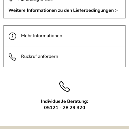
Material:
Edelstahl-Rundstahl 1.4301
Weitere Informationen zu den Lieferbedingungen >
Materialstärke:
6-8 mm
Oberfläche:
Geschliffen K240
Mehr Informationen
Oberfläche 2:
Elektrolytisch gebeizt
Rückruf anfordern
Befestigung:
Verschrauben auf Untergrund
Individuelle Beratung:
05121 - 28 29 320