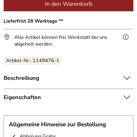
In den Warenkorb
Lieferfrist 28 Werktage **
Alle Artikel können frei Werkstatt bei uns
abgeholt werden.
Artikel-Nr.:
1149476-1
Beschreibung
Diese Schalenskulpturen hatten das Glück bis nach
München zu reisen zu dürfen.
Eigenschaften
Edelstahl 6 mm mit WIG gechweißt und elektrolythisch
Skulptur
gebeizt.
Durchmesser:
800mm und 1200mm
Allgemeine Hinweise zur Bestellung
Durchmesser der Gartenskulpturen 80 cm und 120 cm.
Form:
Kugelschale
Abholung Gratis