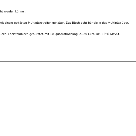
ocht werden können.
mit einem gefrästen Multiplexstreifen gehalten. Das Blech geht bündig in das Multiplex über.
Blech, Edelstahlblech gebürstet, mit 10 Quadratlochung, 2.350 Euro inkl. 19 % MWSt.