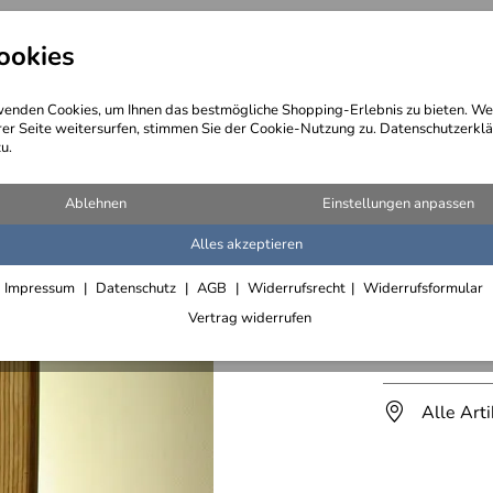
ookies
angebote
Wegebeschreibung
@ Konta
enden Cookies, um Ihnen das bestmögliche Shopping-Erlebnis zu bieten. We
rer Seite weitersurfen, stimmen Sie der Cookie-Nutzung zu. Datenschutzerklä
u.
Thekenverkleidungen
>
Säulen- und Stützenbekleidungen
Ablehnen
Einstellungen anpassen
Alles akzeptieren
Säulenve
Impressum
Datenschutz
AGB
Widerrufsrecht
Widerrufsformular
Zusätzliche Versa
Vertrag widerrufen
Lieferfrist 2
Alle Art