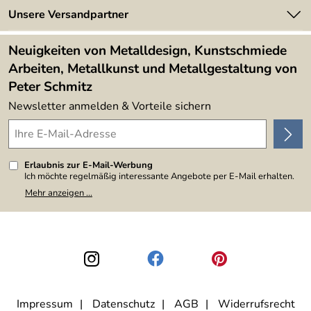
Made in Germany
Newsletter
Unsere Versandpartner
Kundenbewertungen (394)
Lieferbedingungen
4,9/5
*****
Neuigkeiten von Metalldesign, Kunstschmiede
Arbeiten, Metallkunst und Metallgestaltung von
Peter Schmitz
Newsletter anmelden & Vorteile sichern
Erlaubnis zur E-Mail-Werbung
Ich möchte regelmäßig interessante Angebote per E-Mail erhalten.
Meine E-Mail-Adresse wird nicht an andere Unternehmen
Mehr anzeigen ...
weitergegeben. Zu statistischen Zwecken wird in anonymer Form
ausgewertet, welche Links im Newsletter geklickt werden. Dabei ist
nicht erkennbar, welche konkrete Person geklickt hat. Diese
Einwilligung zur Nutzung meiner E-Mail-Adresse für Werbezwecke
kann ich jederzeit mit Wirkung für die Zukunft widerrufen, indem ich
den Link "Abmelden" am Ende des Newsletters anklicke. Die
Datenschutzerklärung
habe ich zur Kenntnis genommen.
Impressum
Datenschutz
AGB
Widerrufsrecht