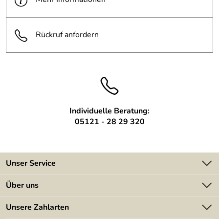
Oberfläche:
feuerverzinkt
Rückruf anfordern
Individuelle Beratung:
05121 - 28 29 320
Unser Service
Kontakt
Über uns
Batterieverordnung
Angebote
Unsere Zahlarten
Kundeninformationen