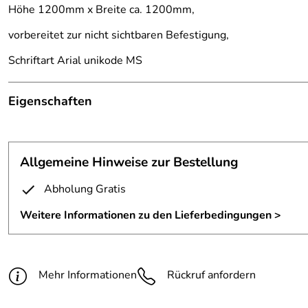
Höhe 1200mm x Breite ca. 1200mm,
vorbereitet zur nicht sichtbaren Befestigung,
Schriftart Arial unikode MS
Eigenschaften
Hausnummer
Schrift:
frei wählbar, Abb. Arial unikod
Allgemeine Hinweise zur Bestellung
Material:
Edelstahl 3 mm
Abholung Gratis
Oberfläche:
geschliffen Korn 240
Weitere Informationen zu den Lieferbedingungen >
Maße:
120/120 cm
Befestigung:
von vorne nicht sichtbar
Mehr Informationen
Rückruf anfordern
Ausführung:
mit Abstandshalter