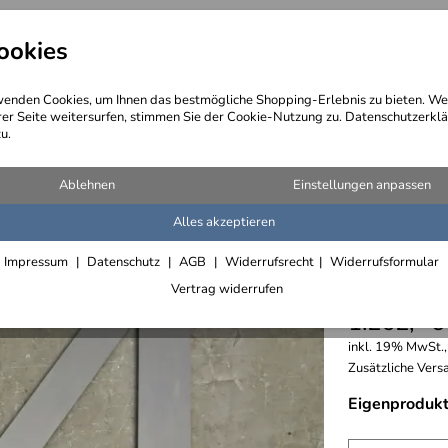
ookies
angebote
Wegebeschreibung
@ Konta
enden Cookies, um Ihnen das bestmögliche Shopping-Erlebnis zu bieten. We
rer Seite weitersurfen, stimmen Sie der Cookie-Nutzung zu. Datenschutzerklä
u.
Ablehnen
Einstellungen anpassen
Alles akzeptieren
Riesen 
Impressum
Datenschutz
AGB
Widerrufsrecht
Widerrufsformular
gelasert
Vertrag widerrufen
1.262,- €
inkl. 19% MwSt.,
Zusätzliche Versa
Eigenprodukt