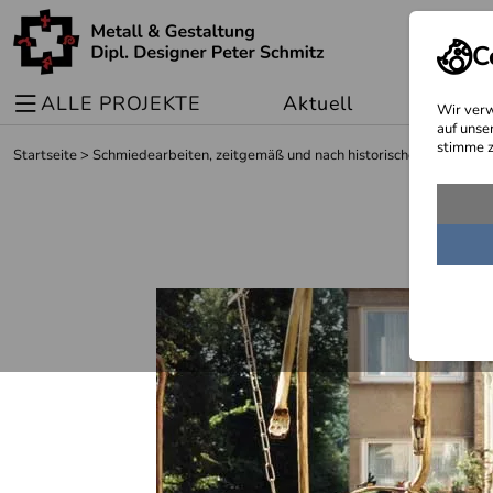
C
ALLE PROJEKTE
Aktuell
Sonder
Wir verw
auf unse
stimme z
Startseite
>
Schmiedearbeiten, zeitgemäß und nach historischen Vorlagen