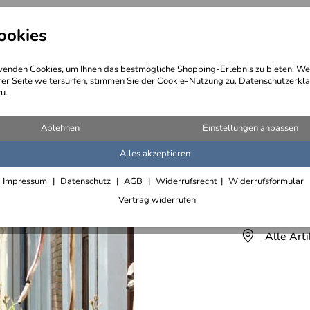
ookies
angebote
Wegebeschreibung
@ Konta
enden Cookies, um Ihnen das bestmögliche Shopping-Erlebnis zu bieten. We
rer Seite weitersurfen, stimmen Sie der Cookie-Nutzung zu. Datenschutzerklä
u.
Ablehnen
Einstellungen anpassen
Alles akzeptieren
Rankhilf
Impressum
Datenschutz
AGB
Widerrufsrecht
Widerrufsformular
Lieferfrist 2
Vertrag widerrufen
Alle Art