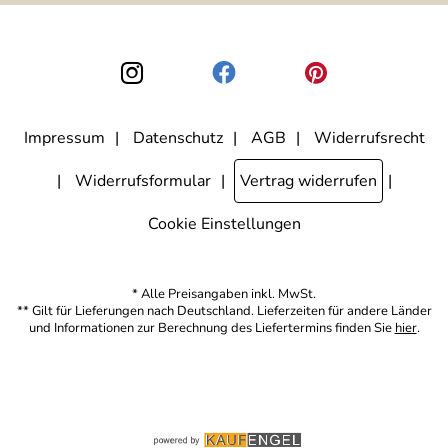
nicht erkennbar, welche konkrete Person geklickt hat. Diese
Einwilligung zur Nutzung meiner E-Mail-Adresse für Werbezwecke
kann ich jederzeit mit Wirkung für die Zukunft widerrufen, indem ich
den Link "Abmelden" am Ende des Newsletters anklicke. Die
Datenschutzerklärung
habe ich zur Kenntnis genommen.
Impressum
Datenschutz
AGB
Widerrufsrecht
Widerrufsformular
Vertrag widerrufen
Cookie Einstellungen
* Alle Preisangaben inkl. MwSt.
** Gilt für Lieferungen nach Deutschland. Lieferzeiten für andere Länder
und Informationen zur Berechnung des Liefertermins finden Sie
hier
.