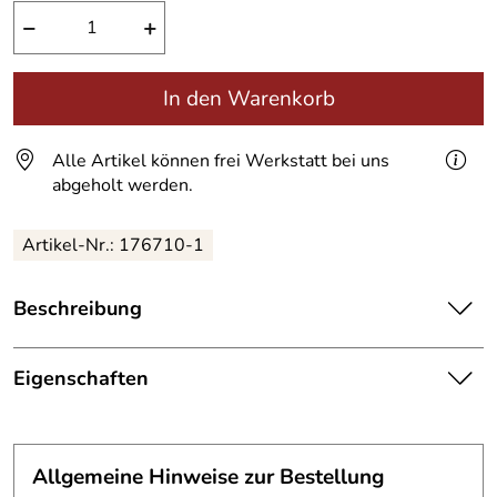
−
+
In den Warenkorb
Alle Artikel können frei Werkstatt bei uns
abgeholt werden.
Artikel-Nr.:
176710-1
Beschreibung
Praktische Magnetleiste aus Flachstahl.
Eigenschaften
Eine Magnetpinnwand nimmt Ihnen zu viel Platz weg?
Dann ist diese Magnetleiste ideal für Sie, um wichtige
Magnetleiste
Informationen im Blick zu behalten und gleichzeitig Platz
Material:
Flachstahl 40 x 5 mm
zu sparen.
Allgemeine Hinweise zur Bestellung