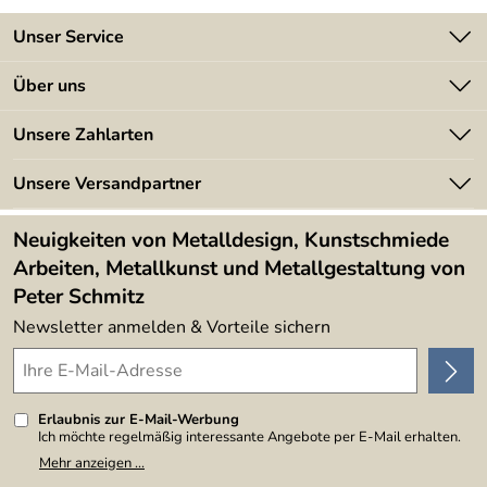
Unser Service
Kontakt
Über uns
Batterieverordnung
Angebote
Unsere Zahlarten
Kundeninformationen
Made in Germany
Newsletter
Unsere Versandpartner
Kundenbewertungen (394)
Lieferbedingungen
4,9/5
*****
Neuigkeiten von Metalldesign, Kunstschmiede
Arbeiten, Metallkunst und Metallgestaltung von
Peter Schmitz
Newsletter anmelden & Vorteile sichern
Erlaubnis zur E-Mail-Werbung
Ich möchte regelmäßig interessante Angebote per E-Mail erhalten.
Meine E-Mail-Adresse wird nicht an andere Unternehmen
Mehr anzeigen ...
weitergegeben. Zu statistischen Zwecken wird in anonymer Form
ausgewertet, welche Links im Newsletter geklickt werden. Dabei ist