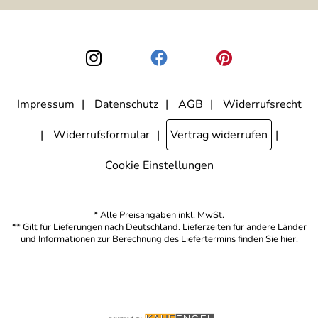
ausgewertet, welche Links im Newsletter geklickt werden. Dabei ist
nicht erkennbar, welche konkrete Person geklickt hat. Diese
Einwilligung zur Nutzung meiner E-Mail-Adresse für Werbezwecke
kann ich jederzeit mit Wirkung für die Zukunft widerrufen, indem ich
den Link "Abmelden" am Ende des Newsletters anklicke. Die
Datenschutzerklärung
habe ich zur Kenntnis genommen.
Impressum
Datenschutz
AGB
Widerrufsrecht
Widerrufsformular
Vertrag widerrufen
Cookie Einstellungen
* Alle Preisangaben inkl. MwSt.
** Gilt für Lieferungen nach Deutschland. Lieferzeiten für andere Länder
und Informationen zur Berechnung des Liefertermins finden Sie
hier
.