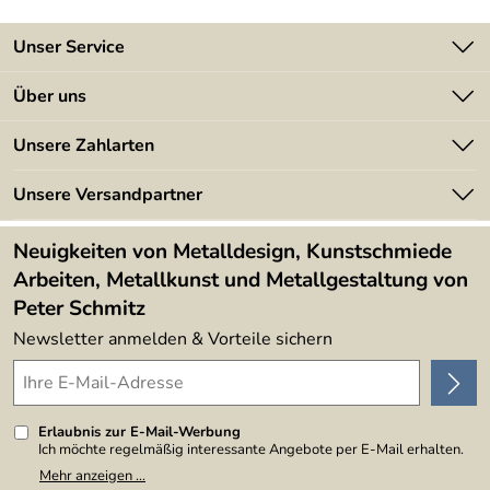
Unser Service
Kontakt
Über uns
Batterieverordnung
Angebote
Unsere Zahlarten
Kundeninformationen
Made in Germany
Newsletter
Unsere Versandpartner
Kundenbewertungen (394)
Lieferbedingungen
4,9/5
*****
Neuigkeiten von Metalldesign, Kunstschmiede
Arbeiten, Metallkunst und Metallgestaltung von
Peter Schmitz
Newsletter anmelden & Vorteile sichern
Erlaubnis zur E-Mail-Werbung
Ich möchte regelmäßig interessante Angebote per E-Mail erhalten.
Meine E-Mail-Adresse wird nicht an andere Unternehmen
Mehr anzeigen ...
weitergegeben. Zu statistischen Zwecken wird in anonymer Form