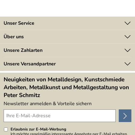
Unser Service
Kontakt
Über uns
Batterieverordnung
Angebote
Unsere Zahlarten
Kundeninformationen
Made in Germany
Newsletter
Unsere Versandpartner
Kundenbewertungen (394)
Lieferbedingungen
4,9/5
*****
Neuigkeiten von Metalldesign, Kunstschmiede
Arbeiten, Metallkunst und Metallgestaltung von
Peter Schmitz
Newsletter anmelden & Vorteile sichern
Erlaubnis zur E-Mail-Werbung
Ich möchte regelmäßig interessante Angebote per E-Mail erhalten.