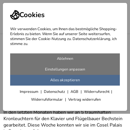
Cookies
Wir verwenden Cookies, um Ihnen das bestmögliche Shopping-
Erlebnis zu bieten. Wenn Sie auf unserer Seite weitersurfen,
stimmen Sie der Cookie-Nutzung zu. Datenschutzerklärung, ich
stimme zu.
Zurück
Ablehnen
Einstellungen anpassen
Newsletter 140 - Metall & Gestaltung
Alles akzeptieren
Newsletter vom: 14.02.2023
Impressum
Datenschutz
AGB
Widerrufsrecht
Heute senden wir Ihnen mal wieder einige Neuigkeiten
aus der Schmiede.
Widerrufsformular
Vertrag widerrufen
In den letzten Monaten haben wir an 5 traumhaften
Kronleuchtern für den Klavier und Flügelbauer Bechstein
gearbeitet. Diese Woche konnten wir sie im Cosel Palais