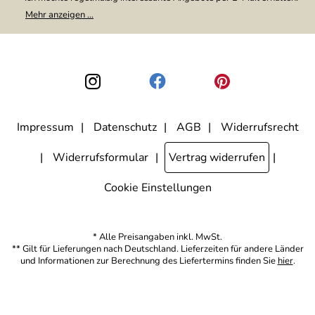
Meine E-Mail-Adresse wird nicht an andere Unternehmen
Mehr anzeigen ...
weitergegeben. Zu statistischen Zwecken wird in anonymer Form
ausgewertet, welche Links im Newsletter geklickt werden. Dabei ist
nicht erkennbar, welche konkrete Person geklickt hat. Diese
Einwilligung zur Nutzung meiner E-Mail-Adresse für Werbezwecke
kann ich jederzeit mit Wirkung für die Zukunft widerrufen, indem ich
den Link "Abmelden" am Ende des Newsletters anklicke. Die
Datenschutzerklärung
habe ich zur Kenntnis genommen.
Impressum
Datenschutz
AGB
Widerrufsrecht
Widerrufsformular
Vertrag widerrufen
Cookie Einstellungen
* Alle Preisangaben inkl. MwSt.
** Gilt für Lieferungen nach Deutschland. Lieferzeiten für andere Länder
und Informationen zur Berechnung des Liefertermins finden Sie
hier
.