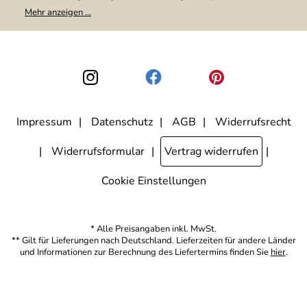
Meine E-Mail-Adresse wird nicht an andere Unternehmen
Mehr anzeigen ...
weitergegeben. Zu statistischen Zwecken wird in anonymer Form
ausgewertet, welche Links im Newsletter geklickt werden. Dabei ist
nicht erkennbar, welche konkrete Person geklickt hat. Diese
Einwilligung zur Nutzung meiner E-Mail-Adresse für Werbezwecke
kann ich jederzeit mit Wirkung für die Zukunft widerrufen, indem ich
den Link "Abmelden" am Ende des Newsletters anklicke. Die
Datenschutzerklärung
habe ich zur Kenntnis genommen.
Impressum
Datenschutz
AGB
Widerrufsrecht
Widerrufsformular
Vertrag widerrufen
Cookie Einstellungen
* Alle Preisangaben inkl. MwSt.
** Gilt für Lieferungen nach Deutschland. Lieferzeiten für andere Länder
und Informationen zur Berechnung des Liefertermins finden Sie
hier
.