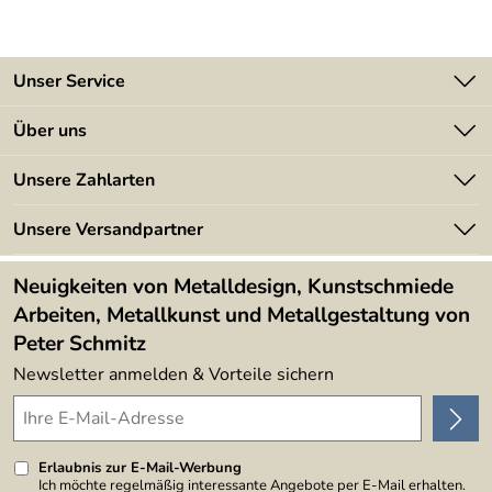
Unser Service
Kontakt
Über uns
Batterieverordnung
Angebote
Unsere Zahlarten
Kundeninformationen
Made in Germany
Newsletter
Unsere Versandpartner
Kundenbewertungen (394)
Lieferbedingungen
4,9/5
*****
Neuigkeiten von Metalldesign, Kunstschmiede
Arbeiten, Metallkunst und Metallgestaltung von
Peter Schmitz
Newsletter anmelden & Vorteile sichern
Erlaubnis zur E-Mail-Werbung
Ich möchte regelmäßig interessante Angebote per E-Mail erhalten.