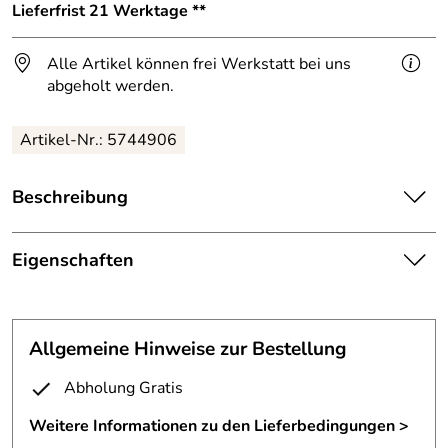
Lieferfrist 21 Werktage **
Alle Artikel können frei Werkstatt bei uns
abgeholt werden.
Artikel-Nr.: 5744906
Beschreibung
Neon Schriftzug auf einem Tombakblech.
Eigenschaften
Trägerplatte aus CuZn1(Tombak) und Montage von
kundenseitig gelieferten Neonbuchstaben und Netzteil.
Schriftzug
Das Tombakblech hat eine Stärke von 3 mm.
Breite:
Blech 1 Meter
Allgemeine Hinweise zur Bestellung
ca. 1000x750mm mit rückseitiger, nicht sichtbarer
Befestigung,
Material:
3 mm Tombak, Neonbuchstaben
Abholung Gratis
Einmessung, Positionierung der Befestigungspunkte der
Leuchtbuchstaben,
Oberfläche:
feingeschliffen und patiniert
Weitere Informationen zu den Lieferbedingungen >
setzen von Gewindestiften,