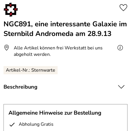
NGC891, eine interessante Galaxie im
Sternbild Andromeda am 28.9.13
Alle Artikel können frei Werkstatt bei uns
abgeholt werden.
Artikel-Nr.: Sternwarte
Beschreibung
NGC891, eine interessante Galaxie im Sternbild
Andromeda.
Allgemeine Hinweise zur Bestellung
Am 28.8.13 haben wir mal die Montierung mit einer
neuen Software “eingescheinert”. Vereinfach gesagt ist das
Abholung Gratis
die Optimierung der Polausrichtung.