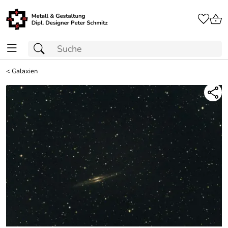
<
Galaxien