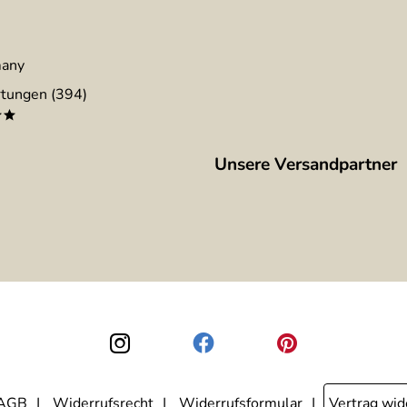
many
tungen (394)
**
Unsere Versandpartner
AGB
Widerrufsrecht
Widerrufsformular
Vertrag wid