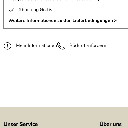
Fertigungsverfahren:
plasmagetrennt und geschweiß
Abholung Gratis
Maße:
nach Wunschmaß
Weitere Informationen zu den Lieferbedingungen >
Material:
3 mm Stahlblech feuerverzinkt
Mehr Informationen
Rückruf anfordern
Unser Service
Über uns