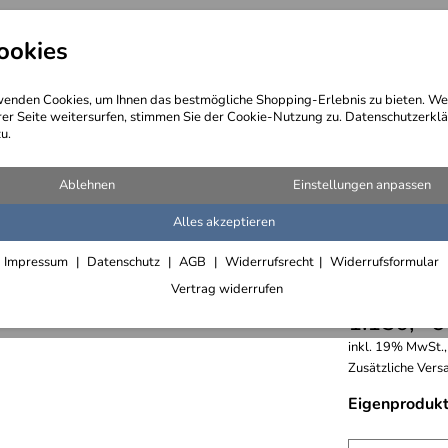
ookies
angebote
Wegebeschreibung
@ Konta
enden Cookies, um Ihnen das bestmögliche Shopping-Erlebnis zu bieten. We
rer Seite weitersurfen, stimmen Sie der Cookie-Nutzung zu. Datenschutzerklä
u.
Ablehnen
Einstellungen anpassen
Alles akzeptieren
Mülltonn
Impressum
Datenschutz
AGB
Widerrufsrecht
Widerrufsformular
gelasert
Vertrag widerrufen
1.150,- € 
inkl. 19% MwSt.,
Zusätzliche Versa
Eigenprodukt