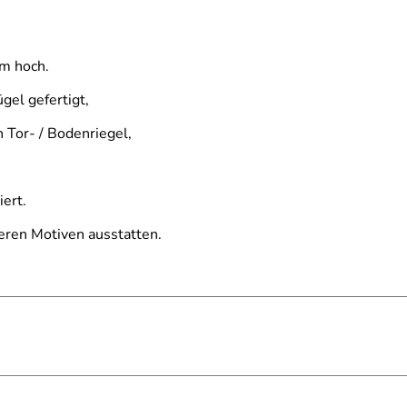
mm hoch.
gel gefertigt,
 Tor- / Bodenriegel,
ert.
deren Motiven ausstatten.