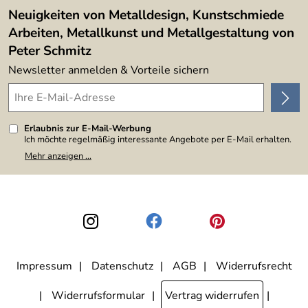
Lieferbedingungen
4,9/5
*****
Neuigkeiten von Metalldesign, Kunstschmiede
Arbeiten, Metallkunst und Metallgestaltung von
Peter Schmitz
Newsletter anmelden & Vorteile sichern
Erlaubnis zur E-Mail-Werbung
Ich möchte regelmäßig interessante Angebote per E-Mail erhalten.
Meine E-Mail-Adresse wird nicht an andere Unternehmen
Mehr anzeigen ...
weitergegeben. Zu statistischen Zwecken wird in anonymer Form
ausgewertet, welche Links im Newsletter geklickt werden. Dabei ist
nicht erkennbar, welche konkrete Person geklickt hat. Diese
Einwilligung zur Nutzung meiner E-Mail-Adresse für Werbezwecke
kann ich jederzeit mit Wirkung für die Zukunft widerrufen, indem ich
den Link "Abmelden" am Ende des Newsletters anklicke. Die
Datenschutzerklärung
habe ich zur Kenntnis genommen.
Impressum
Datenschutz
AGB
Widerrufsrecht
Widerrufsformular
Vertrag widerrufen