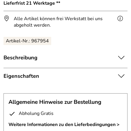
Lieferfrist 21 Werktage **
Alle Artikel können frei Werkstatt bei uns
abgeholt werden.
Artikel-Nr.: 967954
Beschreibung
Gelaserte Magnetpinnwand nach einem Entwurf unserer
Kundin.
Eigenschaften
Das rohe, verzunderte Stahlblech ist mit Klarlack lackiert.
Magnetwände
Magnetpinwand ca. 2000x800 mm,
Befestigung:
nicht sichtbare Befestigung
Allgemeine Hinweise zur Bestellung
Stahl, Stärke 3mm, verzundert ,
Rückseitig angeschweisste Laschen für eine unsichtbare
Befestigungsm
wird mitgeliefert
Abholung Gratis
Befestigung der Magnet Pinnwand.
aterial:
Weitere Informationen zu den Lieferbedingungen >
Die Anlassfarben sind auf der Vorderseite der
Material:
Stahlblech