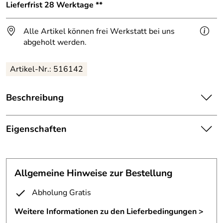
Lieferfrist 28 Werktage **
Alle Artikel können frei Werkstatt bei uns
abgeholt werden.
Artikel-Nr.: 516142
Beschreibung
Einzigartiger franz. Balkon.
Eigenschaften
Unser Bauherr hat dem Gebäude nach dem liebevollem
Umbau den Namen "Villa Cappuccini" gegeben.
Französischer Balkon
oben und unten durch ein Rohr an
Wie sollte ein französischer Balkon für eine Caffee Villa
Allgemeine Hinweise zur Bestellung
Befestigung:
die Hauswand
denn sonst aussehen?
Abholung Gratis
Das Geländer ist aus 3 mm Stahlblech, von Hand
Fertigungsverfa
Stahl von Hand plasmagetrennt
plasmagetrennt und feuerverzinkt.
hren:
Weitere Informationen zu den Lieferbedingungen >