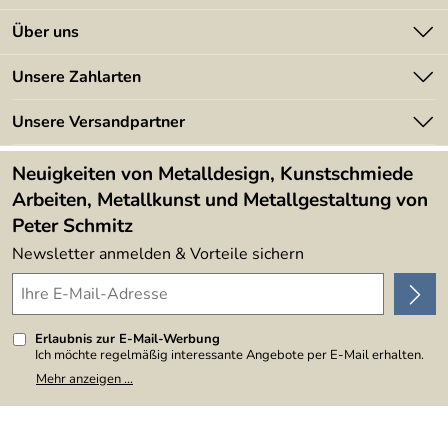
Kontakt
Über uns
Batterieverordnung
Angebote
Unsere Zahlarten
Kundeninformationen
Made in Germany
Newsletter
Unsere Versandpartner
Kundenbewertungen (394)
Lieferbedingungen
4,9/5
*****
Neuigkeiten von Metalldesign, Kunstschmiede
Arbeiten, Metallkunst und Metallgestaltung von
Peter Schmitz
Newsletter anmelden & Vorteile sichern
Erlaubnis zur E-Mail-Werbung
Ich möchte regelmäßig interessante Angebote per E-Mail erhalten.
Meine E-Mail-Adresse wird nicht an andere Unternehmen
Mehr anzeigen ...
weitergegeben. Zu statistischen Zwecken wird in anonymer Form
ausgewertet, welche Links im Newsletter geklickt werden. Dabei ist
nicht erkennbar, welche konkrete Person geklickt hat. Diese
Einwilligung zur Nutzung meiner E-Mail-Adresse für Werbezwecke
kann ich jederzeit mit Wirkung für die Zukunft widerrufen, indem ich