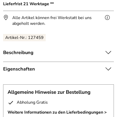
Lieferfrist 21 Werktage **
Alle Artikel können frei Werkstatt bei uns
abgeholt werden.
Artikel-Nr.: 127459
Beschreibung
Leucht Tannenbaum mit LED Lichtschlauch.
Eigenschaften
Ab sofort sind unsere Tannenbäume nur noch mit einem
LED Lichtschlauch
lieferbar.
Leucht Tannenbaum
Die konventionellen Lichtschläuche sind nicht mehr
Form:
2 und 3 zackiger Tannenbaum
lieferbar.
Allgemeine Hinweise zur Bestellung
Die LED Bäume haben eine sehr lange Lebensdauer (ca.
Oberfläche:
Stahl mit Klarlack lackiert
Abholung Gratis
15.000 Std.) und einen sehr geringen Stromverbrauch (ca.
3 Watt pro lfm)!
Höhe:
ca 180 cm cm
Weitere Informationen zu den Lieferbedingungen >