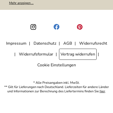
Meine E-Mail-Adresse wird nicht an andere Unternehmen
Mehr anzeigen ...
weitergegeben. Zu statistischen Zwecken wird in anonymer Form
ausgewertet, welche Links im Newsletter geklickt werden. Dabei ist
nicht erkennbar, welche konkrete Person geklickt hat. Diese
Einwilligung zur Nutzung meiner E-Mail-Adresse für Werbezwecke
kann ich jederzeit mit Wirkung für die Zukunft widerrufen, indem ich
den Link "Abmelden" am Ende des Newsletters anklicke. Die
Datenschutzerklärung
habe ich zur Kenntnis genommen.
Impressum
Datenschutz
AGB
Widerrufsrecht
Widerrufsformular
Vertrag widerrufen
Cookie Einstellungen
* Alle Preisangaben inkl. MwSt.
** Gilt für Lieferungen nach Deutschland. Lieferzeiten für andere Länder
und Informationen zur Berechnung des Liefertermins finden Sie
hier
.