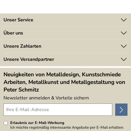
Unser Service
Kontakt
Über uns
Batterieverordnung
Angebote
Unsere Zahlarten
Kundeninformationen
Made in Germany
Newsletter
Unsere Versandpartner
Kundenbewertungen (394)
Lieferbedingungen
4,9/5
*****
Neuigkeiten von Metalldesign, Kunstschmiede
Arbeiten, Metallkunst und Metallgestaltung von
Peter Schmitz
Newsletter anmelden & Vorteile sichern
Erlaubnis zur E-Mail-Werbung
Ich möchte regelmäßig interessante Angebote per E-Mail erhalten.