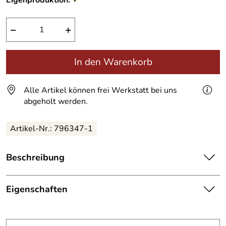
Eigenproduktion:
✓
−
+
In den Warenkorb
Alle Artikel können frei Werkstatt bei uns
abgeholt werden.
Artikel-Nr.:
796347-1
Beschreibung
Laternenmann, eine Rankfigur hält eine Mastleuchte.
Eigenschaften
Eine Rankskulptur aus Stahl mit einer Leuchte in der Hand
Skulptur
10 mm Rundstahl geschweißt und feuerverzinkt. Die Höhe
kann individuell festgelegt werden.