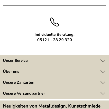
Befestigung:
Gewindebolzen
Ausführung:
mit Abstandshalter
Befestigungsm
wird mitgeliefert
aterial:
Individuelle Beratung:
Montageanleitu
wird mitgeliefert
05121 - 28 29 320
ng:
Anzahl Ziffern:
1 Stck.
Unser Service
Kontakt
Über uns
Batterieverordnung
Angebote
Unsere Zahlarten
Kundeninformationen
Made in Germany
Newsletter
Unsere Versandpartner
Kundenbewertungen (394)
Lieferbedingungen
4,9/5
*****
Neuigkeiten von Metalldesign, Kunstschmiede