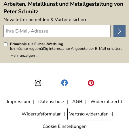
Arbeiten, Metallkunst und Metallgestaltung von
Peter Schmitz
Newsletter anmelden & Vorteile sichern
Erlaubnis zur E-Mail-Werbung
Ich möchte regelmäßig interessante Angebote per E-Mail erhalten.
Meine E-Mail-Adresse wird nicht an andere Unternehmen
Mehr anzeigen ...
weitergegeben. Zu statistischen Zwecken wird in anonymer Form
ausgewertet, welche Links im Newsletter geklickt werden. Dabei ist
nicht erkennbar, welche konkrete Person geklickt hat. Diese
Einwilligung zur Nutzung meiner E-Mail-Adresse für Werbezwecke
kann ich jederzeit mit Wirkung für die Zukunft widerrufen, indem ich
den Link "Abmelden" am Ende des Newsletters anklicke. Die
Datenschutzerklärung
habe ich zur Kenntnis genommen.
Impressum
Datenschutz
AGB
Widerrufsrecht
Widerrufsformular
Vertrag widerrufen
Cookie Einstellungen