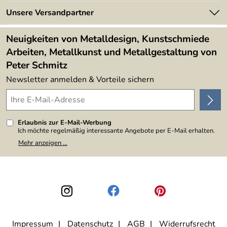
Made in Germany
Newsletter
Unsere Versandpartner
Kundenbewertungen (394)
Lieferbedingungen
4,9/5
*****
Neuigkeiten von Metalldesign, Kunstschmiede
Arbeiten, Metallkunst und Metallgestaltung von
Peter Schmitz
Newsletter anmelden & Vorteile sichern
Erlaubnis zur E-Mail-Werbung
Ich möchte regelmäßig interessante Angebote per E-Mail erhalten.
Meine E-Mail-Adresse wird nicht an andere Unternehmen
Mehr anzeigen ...
weitergegeben. Zu statistischen Zwecken wird in anonymer Form
ausgewertet, welche Links im Newsletter geklickt werden. Dabei ist
nicht erkennbar, welche konkrete Person geklickt hat. Diese
Einwilligung zur Nutzung meiner E-Mail-Adresse für Werbezwecke
kann ich jederzeit mit Wirkung für die Zukunft widerrufen, indem ich
den Link "Abmelden" am Ende des Newsletters anklicke. Die
Datenschutzerklärung
habe ich zur Kenntnis genommen.
Impressum
Datenschutz
AGB
Widerrufsrecht