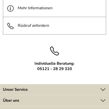
Oberfläche:
Handschliff vorpatiniert, gewachst
Mehr Informationen
Rückruf anfordern
Individuelle Beratung:
05121 - 28 29 320
Unser Service
Kontakt
Über uns
Batterieverordnung