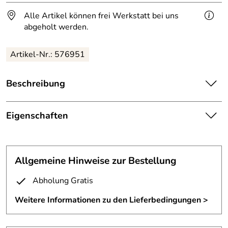
Alle Artikel können frei Werkstatt bei uns
abgeholt werden.
Artikel-Nr.: 576951
Beschreibung
Kreuz
(H/B/T ca. 35 x 35 x 3 cm) aus 3 mm Tombak.
Eigenschaften
Anschließend ist die Oberfläche gewachst.
Kreuz
Das Kreuz wird in einen
Allgemeine Hinweise zur Bestellung
Befestigung:
geschlitzten Stein eingeklebt
Abholung Gratis
Fertigungsverfa
gelasert und geschweißt
hren:
Weitere Informationen zu den Lieferbedingungen >
Material:
3 mm Tombak