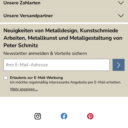
Angebote
Unsere Zahlarten
Kundeninformationen
Made in Germany
Newsletter
Unsere Versandpartner
Kundenbewertungen (394)
Lieferbedingungen
4,9/5
*****
Neuigkeiten von Metalldesign, Kunstschmiede
Arbeiten, Metallkunst und Metallgestaltung von
Peter Schmitz
Newsletter anmelden & Vorteile sichern
Erlaubnis zur E-Mail-Werbung
Ich möchte regelmäßig interessante Angebote per E-Mail erhalten.
Meine E-Mail-Adresse wird nicht an andere Unternehmen
Mehr anzeigen ...
weitergegeben. Zu statistischen Zwecken wird in anonymer Form
ausgewertet, welche Links im Newsletter geklickt werden. Dabei ist
nicht erkennbar, welche konkrete Person geklickt hat. Diese
Einwilligung zur Nutzung meiner E-Mail-Adresse für Werbezwecke
kann ich jederzeit mit Wirkung für die Zukunft widerrufen, indem ich
den Link "Abmelden" am Ende des Newsletters anklicke. Die
Datenschutzerklärung
habe ich zur Kenntnis genommen.