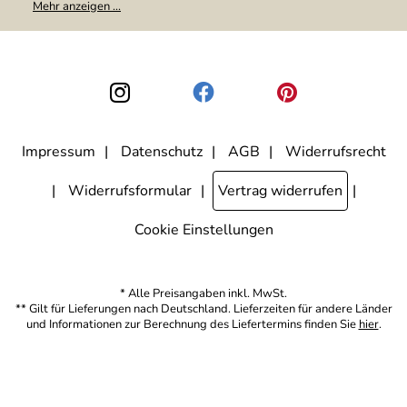
Mehr anzeigen ...
weitergegeben. Zu statistischen Zwecken wird in anonymer Form
ausgewertet, welche Links im Newsletter geklickt werden. Dabei ist
nicht erkennbar, welche konkrete Person geklickt hat. Diese
Einwilligung zur Nutzung meiner E-Mail-Adresse für Werbezwecke
kann ich jederzeit mit Wirkung für die Zukunft widerrufen, indem ich
den Link "Abmelden" am Ende des Newsletters anklicke. Die
Datenschutzerklärung
habe ich zur Kenntnis genommen.
Impressum
Datenschutz
AGB
Widerrufsrecht
Widerrufsformular
Vertrag widerrufen
Cookie Einstellungen
* Alle Preisangaben inkl. MwSt.
** Gilt für Lieferungen nach Deutschland. Lieferzeiten für andere Länder
und Informationen zur Berechnung des Liefertermins finden Sie
hier
.