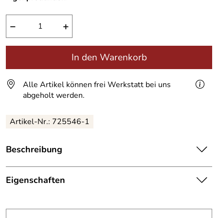
−
+
In den Warenkorb
Alle Artikel können frei Werkstatt bei uns
abgeholt werden.
Artikel-Nr.:
725546-1
Beschreibung
Kleiderständer,
Garderobe
oder Kleiderstange aus
Zunderstahl.
Eigenschaften
Garderobe
Diese Garderoben sind mit 4 Schrauben ruckzuck
auseinander- und wieder zuammen gebaut.
Die Garderobe kann auseinander