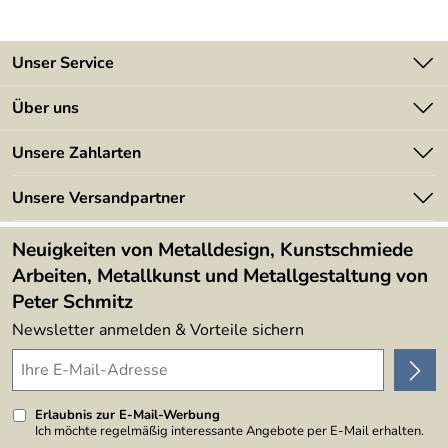
Unser Service
Kontakt
Über uns
Batterieverordnung
Angebote
Unsere Zahlarten
Kundeninformationen
Made in Germany
Newsletter
Unsere Versandpartner
Kundenbewertungen (394)
Lieferbedingungen
4,9/5
*****
Neuigkeiten von Metalldesign, Kunstschmiede
Arbeiten, Metallkunst und Metallgestaltung von
Peter Schmitz
Newsletter anmelden & Vorteile sichern
Erlaubnis zur E-Mail-Werbung
Ich möchte regelmäßig interessante Angebote per E-Mail erhalten.
Meine E-Mail-Adresse wird nicht an andere Unternehmen