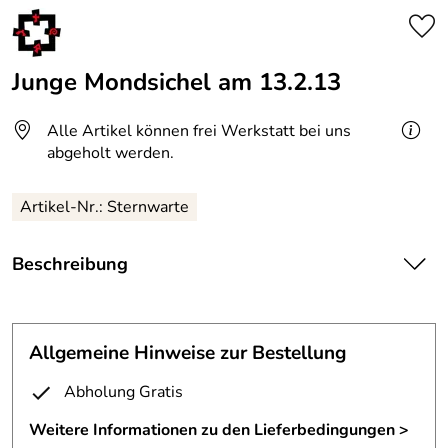
Junge Mondsichel am 13.2.13
Alle Artikel können frei Werkstatt bei uns
abgeholt werden.
Artikel-Nr.: Sternwarte
Beschreibung
Junge Mondsichel am 13.2.13.
Die zunehmende Mondsichel stand bereits am Nachmittag
Allgemeine Hinweise zur Bestellung
um 15 Uhr im Süden.
Der Mond war nur zu 13% beleuchtet.
Abholung Gratis
Nach der Arbeit konnten wir noch einige Fotos machen.
Weitere Informationen zu den Lieferbedingungen >