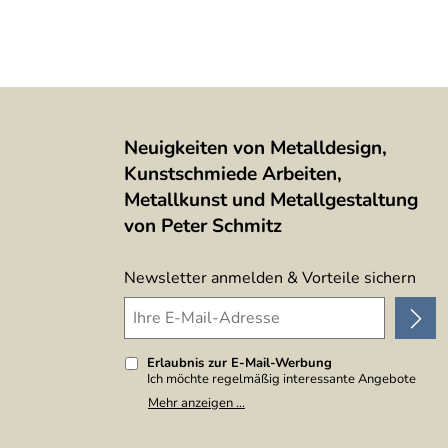
Neuigkeiten von Metalldesign,
Kunstschmiede Arbeiten,
Metallkunst und Metallgestaltung
von Peter Schmitz
Newsletter anmelden & Vorteile sichern
Erlaubnis zur E-Mail-Werbung
Ich möchte regelmäßig interessante Angebote
per E-Mail erhalten. Meine E-Mail-Adresse wird
Mehr anzeigen ...
nicht an andere Unternehmen weitergegeben. Zu
statistischen Zwecken wird in anonymer Form
ausgewertet, welche Links im Newsletter