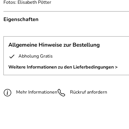
Fotos: Elisabeth Pötter
Eigenschaften
Stahlwand
Material:
Cor-Ten Stahl
Allgemeine Hinweise zur Bestellung
Stärke:
5 mm
Abholung Gratis
Weitere Informationen zu den Lieferbedingungen >
Mehr Informationen
Rückruf anfordern