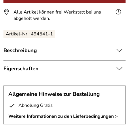
Alle Artikel können frei Werkstatt bei uns
abgeholt werden.
Artikel-Nr.:
494541-1
Beschreibung
Hausnummer
"6", Edelstahl , geschliffen
3 mm Edelstahl Blech mit Abstandhaltern zur
Eigenschaften
Wandmontage
Hausnummer
Sie können die Schrifttype und die Schrifthöhe frei wählen.
Rückseitig Abstandshalter zur
Allgemeine Hinweise zur Bestellung
Befestigung:
Wandbefestigung
Abholung Gratis
Fertigungsverfa
gelasert
hren:
Weitere Informationen zu den Lieferbedingungen >
Höhe:
25 cm