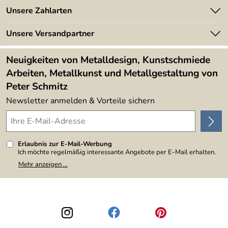
Batterieverordnung
Angebote
Unsere Zahlarten
Kundeninformationen
Made in Germany
Newsletter
Unsere Versandpartner
Kundenbewertungen (394)
Lieferbedingungen
4,9/5
*****
Neuigkeiten von Metalldesign, Kunstschmiede
Arbeiten, Metallkunst und Metallgestaltung von
Peter Schmitz
Newsletter anmelden & Vorteile sichern
Erlaubnis zur E-Mail-Werbung
Ich möchte regelmäßig interessante Angebote per E-Mail erhalten.
Meine E-Mail-Adresse wird nicht an andere Unternehmen
Mehr anzeigen ...
weitergegeben. Zu statistischen Zwecken wird in anonymer Form
ausgewertet, welche Links im Newsletter geklickt werden. Dabei ist
nicht erkennbar, welche konkrete Person geklickt hat. Diese
Einwilligung zur Nutzung meiner E-Mail-Adresse für Werbezwecke
kann ich jederzeit mit Wirkung für die Zukunft widerrufen, indem ich
den Link "Abmelden" am Ende des Newsletters anklicke. Die
Datenschutzerklärung
habe ich zur Kenntnis genommen.