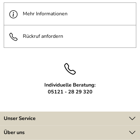
Material:
Edelstahl
Mehr Informationen
Oberfläche:
Handgeschliffen
Rückruf anfordern
Schrift:
frei wählbar
Individuelle Beratung:
05121 - 28 29 320
Unser Service
Kontakt
Über uns