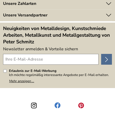
Angebote
Unsere Zahlarten
Kundeninformationen
Made in Germany
Newsletter
Unsere Versandpartner
Kundenbewertungen (394)
Lieferbedingungen
4,9/5
*****
Neuigkeiten von Metalldesign, Kunstschmiede
Arbeiten, Metallkunst und Metallgestaltung von
Peter Schmitz
Newsletter anmelden & Vorteile sichern
Erlaubnis zur E-Mail-Werbung
Ich möchte regelmäßig interessante Angebote per E-Mail erhalten.
Meine E-Mail-Adresse wird nicht an andere Unternehmen
Mehr anzeigen ...
weitergegeben. Zu statistischen Zwecken wird in anonymer Form
ausgewertet, welche Links im Newsletter geklickt werden. Dabei ist
nicht erkennbar, welche konkrete Person geklickt hat. Diese
Einwilligung zur Nutzung meiner E-Mail-Adresse für Werbezwecke
kann ich jederzeit mit Wirkung für die Zukunft widerrufen, indem ich
den Link "Abmelden" am Ende des Newsletters anklicke. Die
Datenschutzerklärung
habe ich zur Kenntnis genommen.