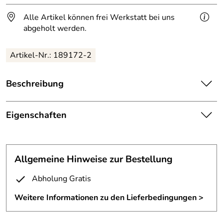
Alle Artikel können frei Werkstatt bei uns
abgeholt werden.
Artikel-Nr.:
189172-2
Beschreibung
Hausnummer
2d aus 3 mm Edelstahl gelasert.
Eigenschaften
Wir fertigen unsere Edelstahl Hausnummern individuell
für Sie an.
Hausnummer
Größe und Schriftart können Sie frei wählen.
Höhe:
30 cm
Allgemeine Hinweise zur Bestellung
Für eine nicht sichtbare Befestigung haben wir von hinten
Schrift:
frei wählbar
Abholung Gratis
Gewindebolzen angeschweißt.
Material:
Edelstahl 3 mm
Weitere Informationen zu den Lieferbedingungen >
Oberfläche:
geschliffen Korn 240