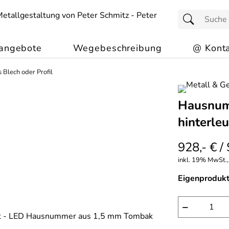
angebote
Wegebeschreibung
@ Konta
Blech oder Profil
Hausnum
hinterle
928,- € /
inkl. 19% MwSt., 
Eigenprodukt
−