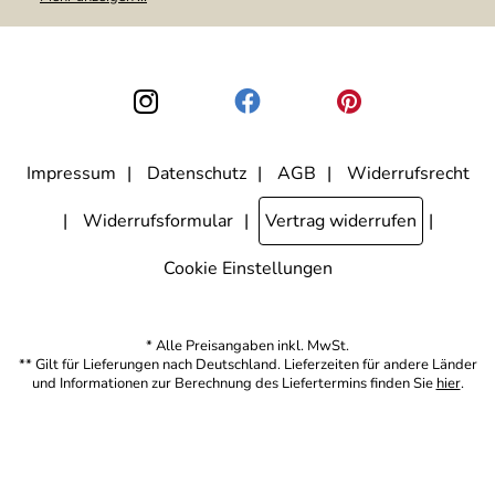
weitergegeben. Zu statistischen Zwecken wird in anonymer Form
ausgewertet, welche Links im Newsletter geklickt werden. Dabei ist
nicht erkennbar, welche konkrete Person geklickt hat. Diese
Einwilligung zur Nutzung meiner E-Mail-Adresse für Werbezwecke
kann ich jederzeit mit Wirkung für die Zukunft widerrufen, indem ich
den Link "Abmelden" am Ende des Newsletters anklicke. Die
Datenschutzerklärung
habe ich zur Kenntnis genommen.
Impressum
Datenschutz
AGB
Widerrufsrecht
Widerrufsformular
Vertrag widerrufen
Cookie Einstellungen
* Alle Preisangaben inkl. MwSt.
** Gilt für Lieferungen nach Deutschland. Lieferzeiten für andere Länder
und Informationen zur Berechnung des Liefertermins finden Sie
hier
.