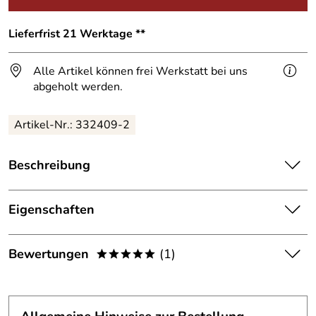
Lieferfrist 21 Werktage **
Alle Artikel können frei Werkstatt bei uns
abgeholt werden.
Artikel-Nr.:
332409-2
Beschreibung
Hausnummer
aus Edelstahl für die Baugenossenschaft
Wiederaufbau.
Eigenschaften
Hausnummer aus Edelstahl, 3mm
Hausnummer
Bewertungen
(1)
*****
Höhe: 30 cm
Schrift:
frei wählbar
Ihre Hausnummer - schlicht, aber individuell.
5,0
*****
Material:
Edelstahl 3 mm
Wir fertigen für Sie ihre persöhnlich Hausnummer ganz