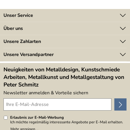
Unser Service
Kontakt
Über uns
Batterieverordnung
Angebote
Unsere Zahlarten
Kundeninformationen
Made in Germany
Newsletter
Unsere Versandpartner
Kundenbewertungen (394)
Lieferbedingungen
4,9/5
*****
Neuigkeiten von Metalldesign, Kunstschmiede
Arbeiten, Metallkunst und Metallgestaltung von
Peter Schmitz
Newsletter anmelden & Vorteile sichern
Erlaubnis zur E-Mail-Werbung
Ich möchte regelmäßig interessante Angebote per E-Mail erhalten.
Meine E-Mail-Adresse wird nicht an andere Unternehmen
Mehr anzeigen ...