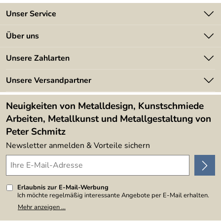
Unser Service
Kontakt
Über uns
Batterieverordnung
Angebote
Unsere Zahlarten
Kundeninformationen
Made in Germany
Newsletter
Unsere Versandpartner
Kundenbewertungen (394)
Lieferbedingungen
4,9/5
*****
Neuigkeiten von Metalldesign, Kunstschmiede
Arbeiten, Metallkunst und Metallgestaltung von
Peter Schmitz
Newsletter anmelden & Vorteile sichern
Erlaubnis zur E-Mail-Werbung
Ich möchte regelmäßig interessante Angebote per E-Mail erhalten.
Meine E-Mail-Adresse wird nicht an andere Unternehmen
Mehr anzeigen ...
weitergegeben. Zu statistischen Zwecken wird in anonymer Form
ausgewertet, welche Links im Newsletter geklickt werden. Dabei ist