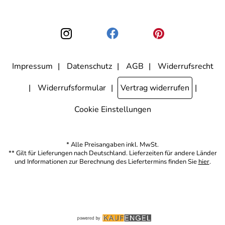
nicht erkennbar, welche konkrete Person geklickt hat. Diese
Einwilligung zur Nutzung meiner E-Mail-Adresse für Werbezwecke
kann ich jederzeit mit Wirkung für die Zukunft widerrufen, indem ich
den Link "Abmelden" am Ende des Newsletters anklicke. Die
Datenschutzerklärung
habe ich zur Kenntnis genommen.
Impressum
Datenschutz
AGB
Widerrufsrecht
Widerrufsformular
Vertrag widerrufen
Cookie Einstellungen
* Alle Preisangaben inkl. MwSt.
** Gilt für Lieferungen nach Deutschland. Lieferzeiten für andere Länder
und Informationen zur Berechnung des Liefertermins finden Sie
hier
.