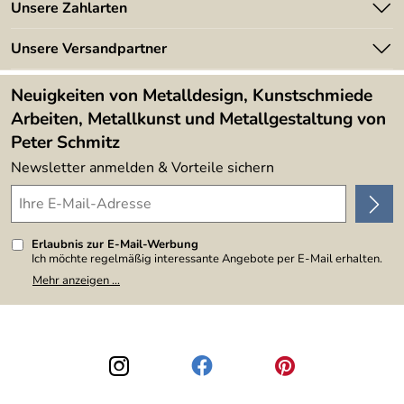
Angebote
Unsere Zahlarten
Kundeninformationen
Made in Germany
Newsletter
Unsere Versandpartner
Kundenbewertungen (394)
Lieferbedingungen
4,9/5
*****
Neuigkeiten von Metalldesign, Kunstschmiede
Arbeiten, Metallkunst und Metallgestaltung von
Peter Schmitz
Newsletter anmelden & Vorteile sichern
Erlaubnis zur E-Mail-Werbung
Ich möchte regelmäßig interessante Angebote per E-Mail erhalten.
Meine E-Mail-Adresse wird nicht an andere Unternehmen
Mehr anzeigen ...
weitergegeben. Zu statistischen Zwecken wird in anonymer Form
ausgewertet, welche Links im Newsletter geklickt werden. Dabei ist
nicht erkennbar, welche konkrete Person geklickt hat. Diese
Einwilligung zur Nutzung meiner E-Mail-Adresse für Werbezwecke
kann ich jederzeit mit Wirkung für die Zukunft widerrufen, indem ich
den Link "Abmelden" am Ende des Newsletters anklicke. Die
Datenschutzerklärung
habe ich zur Kenntnis genommen.