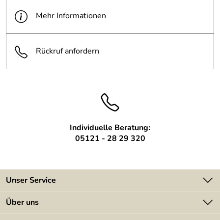
Edelstahl D=42 mm,
Mehr Informationen
Enden verschlossen mit eingeklebten Endstücken Typ 1,
Oberflächen geschliffene Körnung 240,
Schweißstellen elektrolytisch gebeizt,
Rückruf anfordern
inkl. Edelstahlschrauben für Holzbalken
Individuelle Beratung:
05121 - 28 29 320
Unser Service
Kontakt
Über uns
Batterieverordnung