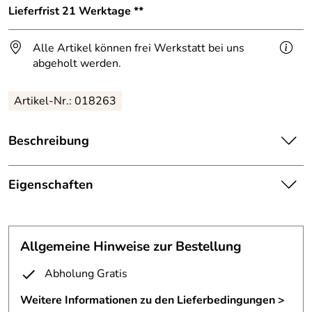
Lieferfrist 21 Werktage **
Alle Artikel können frei Werkstatt bei uns
abgeholt werden.
Artikel-Nr.: 018263
Beschreibung
Handlauf aus Bronze
Eigenschaften
Schöner Handlauf für einen Hauseingang.
Handlauf
Dieser Handlauf ist 67cm lang und ist aus D=40
Schmiedebronze gefertigt.
Handlaufstützen aus D=12mm
Allgemeine Hinweise zur Bestellung
Befestigung:
Bronze-rund
Halterungen Dm 12mm und Anschraubplatte
Abholung Gratis
feingeschliffen.
Befestigungsm
wird mitgeliefert
Oberfläche des Bronzehandlaufes dunkelt von selber nach.
aterial:
Weitere Informationen zu den Lieferbedingungen >