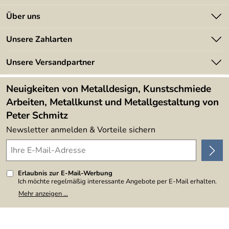
Kontakt
Über uns
Batterieverordnung
Angebote
Unsere Zahlarten
Kundeninformationen
Made in Germany
Newsletter
Unsere Versandpartner
Kundenbewertungen (394)
Lieferbedingungen
4,9/5
*****
Neuigkeiten von Metalldesign, Kunstschmiede
Arbeiten, Metallkunst und Metallgestaltung von
Peter Schmitz
Newsletter anmelden & Vorteile sichern
Erlaubnis zur E-Mail-Werbung
Ich möchte regelmäßig interessante Angebote per E-Mail erhalten.
Meine E-Mail-Adresse wird nicht an andere Unternehmen
Mehr anzeigen ...
weitergegeben. Zu statistischen Zwecken wird in anonymer Form
ausgewertet, welche Links im Newsletter geklickt werden. Dabei ist
nicht erkennbar, welche konkrete Person geklickt hat. Diese
Einwilligung zur Nutzung meiner E-Mail-Adresse für Werbezwecke
kann ich jederzeit mit Wirkung für die Zukunft widerrufen, indem ich