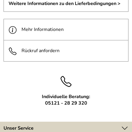
Weitere Informationen zu den Lieferbedingungen >
Holztür mit Zarge bauseits.
Mindest
1 qm
Berechnungsm
enge:
Mehr Informationen
Oberfläche:
Alle Stahlteile farblos lackiert
Standard Beschläge aus
Türbeschläge:
Rückruf anfordern
Aluminium
Individuelle Beratung:
05121 - 28 29 320
Unser Service