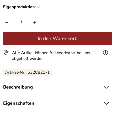
Eigenproduktion:
✓
−
+
In den Warenkorb
Alle Artikel können frei Werkstatt bei uns
abgeholt werden.
Artikel-Nr.:
5328821-1
Beschreibung
Gelber Sack Spender
für die Verbandsgemeinde
Bitburger Land.
Eigenschaften
Bürgerfreundlich, aufgeräumt und übersichtlich.
Gelbe Säcke Spender