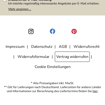
Ich möchte regelmäßig interessante Angebote per E-Mail erhalten.
Meine E-Mail-Adresse wird nicht an andere Unternehmen
Mehr anzeigen ...
weitergegeben. Zu statistischen Zwecken wird in anonymer Form
ausgewertet, welche Links im Newsletter geklickt werden. Dabei ist
nicht erkennbar, welche konkrete Person geklickt hat. Diese
Einwilligung zur Nutzung meiner E-Mail-Adresse für Werbezwecke
kann ich jederzeit mit Wirkung für die Zukunft widerrufen, indem ich
den Link "Abmelden" am Ende des Newsletters anklicke. Die
Datenschutzerklärung
habe ich zur Kenntnis genommen.
Impressum
Datenschutz
AGB
Widerrufsrecht
Widerrufsformular
Vertrag widerrufen
Cookie Einstellungen
* Alle Preisangaben inkl. MwSt.
** Gilt für Lieferungen nach Deutschland. Lieferzeiten für andere Länder
und Informationen zur Berechnung des Liefertermins finden Sie
hier
.