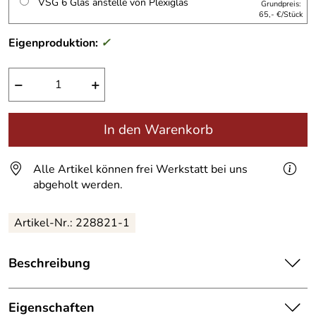
VSG 6 Glas anstelle von Plexiglas
Grundpreis:
65,- €/Stück
Eigenproduktion:
✓
−
+
In den Warenkorb
Alle Artikel können frei Werkstatt bei uns
abgeholt werden.
Artikel-Nr.:
228821-1
Beschreibung
Gelber Sack Spender
aus Stahl für die Stadt Wittlich.
Dieser Spender ist zusätzlich in DB 703 beschichtet
Eigenschaften