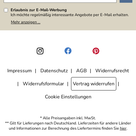
Erlaubnis zur E-Mail-Werbung
Ich möchte regelmäßig interessante Angebote per E-Mail erhalten.
Meine E-Mail-Adresse wird nicht an andere Unternehmen
Mehr anzeigen ...
weitergegeben. Zu statistischen Zwecken wird in anonymer Form
ausgewertet, welche Links im Newsletter geklickt werden. Dabei ist
nicht erkennbar, welche konkrete Person geklickt hat. Diese
Einwilligung zur Nutzung meiner E-Mail-Adresse für Werbezwecke
kann ich jederzeit mit Wirkung für die Zukunft widerrufen, indem ich
den Link "Abmelden" am Ende des Newsletters anklicke. Die
Datenschutzerklärung
habe ich zur Kenntnis genommen.
Impressum
Datenschutz
AGB
Widerrufsrecht
Widerrufsformular
Vertrag widerrufen
Cookie Einstellungen
* Alle Preisangaben inkl. MwSt.
** Gilt für Lieferungen nach Deutschland. Lieferzeiten für andere Länder
und Informationen zur Berechnung des Liefertermins finden Sie
hier
.