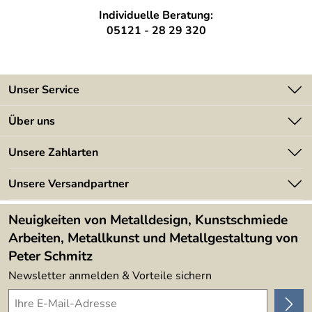
Sollten Sie Fragen haben, rufen Sie uns gerne an - Tel.: 0
Individuelle Beratung:
51 21 / 28 29 320
05121 - 28 29 320
Unser Service
Kontakt
Über uns
Batterieverordnung
Angebote
Unsere Zahlarten
Kundeninformationen
Made in Germany
Newsletter
Unsere Versandpartner
Kundenbewertungen (394)
Lieferbedingungen
4,9/5
*****
Neuigkeiten von Metalldesign, Kunstschmiede
Arbeiten, Metallkunst und Metallgestaltung von
Peter Schmitz
Newsletter anmelden & Vorteile sichern