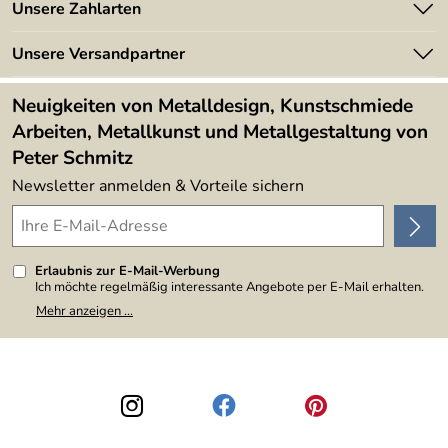
Angebote
Unsere Zahlarten
Kundeninformationen
Made in Germany
Newsletter
Unsere Versandpartner
Kundenbewertungen (394)
Lieferbedingungen
4,9/5
*****
Neuigkeiten von Metalldesign, Kunstschmiede
Arbeiten, Metallkunst und Metallgestaltung von
Peter Schmitz
Newsletter anmelden & Vorteile sichern
Erlaubnis zur E-Mail-Werbung
Ich möchte regelmäßig interessante Angebote per E-Mail erhalten.
Meine E-Mail-Adresse wird nicht an andere Unternehmen
Mehr anzeigen ...
weitergegeben. Zu statistischen Zwecken wird in anonymer Form
ausgewertet, welche Links im Newsletter geklickt werden. Dabei ist
nicht erkennbar, welche konkrete Person geklickt hat. Diese
Einwilligung zur Nutzung meiner E-Mail-Adresse für Werbezwecke
kann ich jederzeit mit Wirkung für die Zukunft widerrufen, indem ich
den Link "Abmelden" am Ende des Newsletters anklicke. Die
Datenschutzerklärung
habe ich zur Kenntnis genommen.