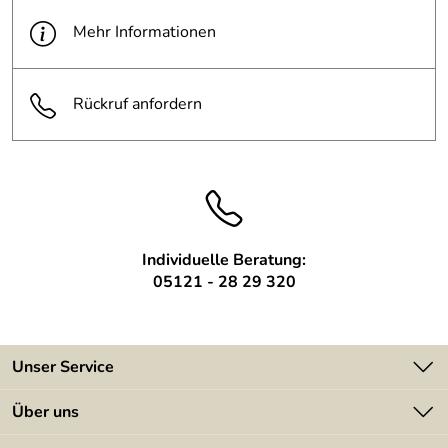
Befestigung:
von oben durch die Stufen
Mehr Informationen
Befestigungsm
wird mitgeliefert
aterial:
Rückruf anfordern
Montageanleitu
wird mitgeliefert
ng:
Individuelle Beratung:
05121 - 28 29 320
Unser Service
Kontakt
Über uns
Batterieverordnung