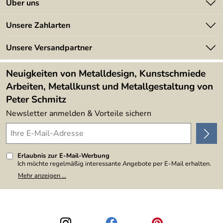
Über uns
Batterieverordnung
Angebote
Unsere Zahlarten
Kundeninformationen
Made in Germany
Newsletter
Unsere Versandpartner
Kundenbewertungen (394)
Lieferbedingungen
4,9/5
*****
Neuigkeiten von Metalldesign, Kunstschmiede
Arbeiten, Metallkunst und Metallgestaltung von
Peter Schmitz
Newsletter anmelden & Vorteile sichern
Erlaubnis zur E-Mail-Werbung
Ich möchte regelmäßig interessante Angebote per E-Mail erhalten.
Meine E-Mail-Adresse wird nicht an andere Unternehmen
Mehr anzeigen ...
weitergegeben. Zu statistischen Zwecken wird in anonymer Form
ausgewertet, welche Links im Newsletter geklickt werden. Dabei ist
nicht erkennbar, welche konkrete Person geklickt hat. Diese
Einwilligung zur Nutzung meiner E-Mail-Adresse für Werbezwecke
kann ich jederzeit mit Wirkung für die Zukunft widerrufen, indem ich
den Link "Abmelden" am Ende des Newsletters anklicke. Die