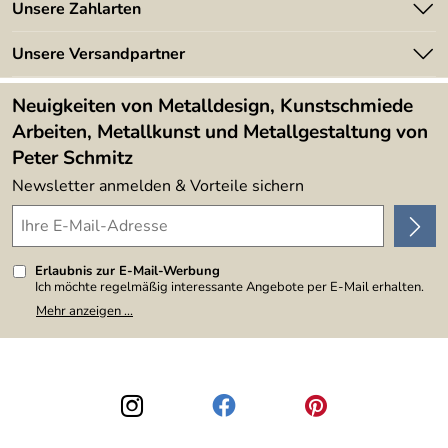
Angebote
Unsere Zahlarten
Kundeninformationen
Made in Germany
Newsletter
Unsere Versandpartner
Kundenbewertungen (394)
Lieferbedingungen
4,9/5
*****
Neuigkeiten von Metalldesign, Kunstschmiede
Arbeiten, Metallkunst und Metallgestaltung von
Peter Schmitz
Newsletter anmelden & Vorteile sichern
Erlaubnis zur E-Mail-Werbung
Ich möchte regelmäßig interessante Angebote per E-Mail erhalten.
Meine E-Mail-Adresse wird nicht an andere Unternehmen
Mehr anzeigen ...
weitergegeben. Zu statistischen Zwecken wird in anonymer Form
ausgewertet, welche Links im Newsletter geklickt werden. Dabei ist
nicht erkennbar, welche konkrete Person geklickt hat. Diese
Einwilligung zur Nutzung meiner E-Mail-Adresse für Werbezwecke
kann ich jederzeit mit Wirkung für die Zukunft widerrufen, indem ich
den Link "Abmelden" am Ende des Newsletters anklicke. Die
Datenschutzerklärung
habe ich zur Kenntnis genommen.