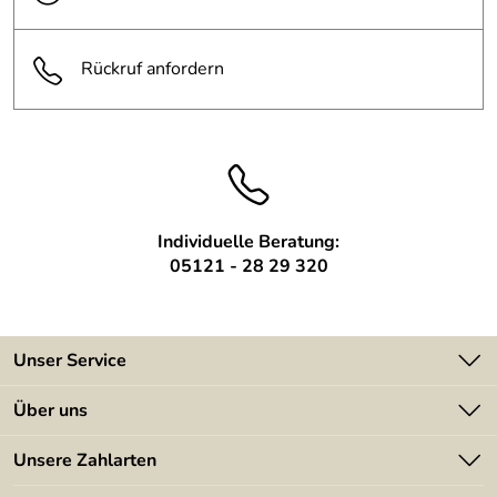
Bereiches:
Gewicht:
ca. 280 kg
Rückruf anfordern
Wasserspeier:
Edelstahl (1.4301) ca. 60cm breit
Die Pumpe ist nicht im Angebot
Anmerkung:
enthalten
Individuelle Beratung:
05121 - 28 29 320
Unser Service
Kontakt
Über uns
Batterieverordnung
Angebote
Unsere Zahlarten
Kundeninformationen
Made in Germany