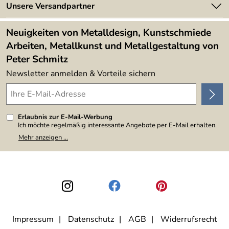
Newsletter
Unsere Versandpartner
Kundenbewertungen (394)
Lieferbedingungen
4,9/5
*****
Neuigkeiten von Metalldesign, Kunstschmiede
Arbeiten, Metallkunst und Metallgestaltung von
Peter Schmitz
Newsletter anmelden & Vorteile sichern
Erlaubnis zur E-Mail-Werbung
Ich möchte regelmäßig interessante Angebote per E-Mail erhalten.
Meine E-Mail-Adresse wird nicht an andere Unternehmen
Mehr anzeigen ...
weitergegeben. Zu statistischen Zwecken wird in anonymer Form
ausgewertet, welche Links im Newsletter geklickt werden. Dabei ist
nicht erkennbar, welche konkrete Person geklickt hat. Diese
Einwilligung zur Nutzung meiner E-Mail-Adresse für Werbezwecke
kann ich jederzeit mit Wirkung für die Zukunft widerrufen, indem ich
den Link "Abmelden" am Ende des Newsletters anklicke. Die
Datenschutzerklärung
habe ich zur Kenntnis genommen.
Impressum
Datenschutz
AGB
Widerrufsrecht