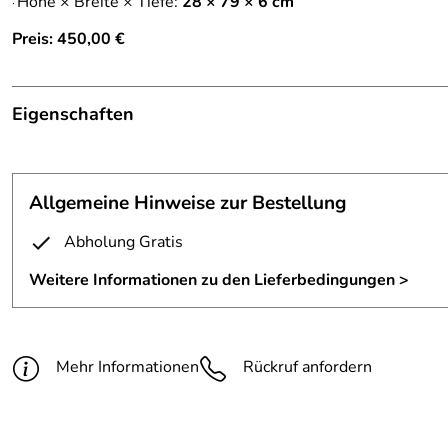
Höhe × Breite × Tiefe:
28 × 79 × 6 cm
·
Preis: 450,00 €
Eigenschaften
Kerzenleuchter
Anmerkung:
Lieferung ohne Kerzen
Allgemeine Hinweise zur Bestellung
Ausführung:
2 Knoten in den Schäften
Abholung Gratis
Ausstattung:
5 Kerzenhalter
Weitere Informationen zu den Lieferbedingungen >
Leuchtmittel:
Kerzen
Maße:
H/B/T = 28x79x6 cm
Mehr Informationen
Rückruf anfordern
Material:
Stahl, farblos lackiert