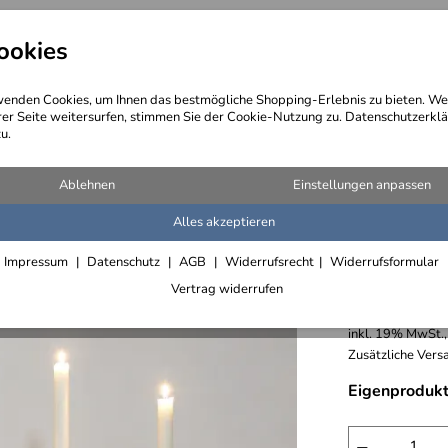
ookies
angebote
Wegebeschreibung
@ Konta
enden Cookies, um Ihnen das bestmögliche Shopping-Erlebnis zu bieten. We
rer Seite weitersurfen, stimmen Sie der Cookie-Nutzung zu. Datenschutzerklä
u.
Ablehnen
Einstellungen anpassen
Alles akzeptieren
5-flammi
Impressum
Datenschutz
AGB
Widerrufsrecht
Widerrufsformular
Vertrag widerrufen
270,- € /
inkl. 19% MwSt.,
Zusätzliche Versa
Eigenprodukt
−