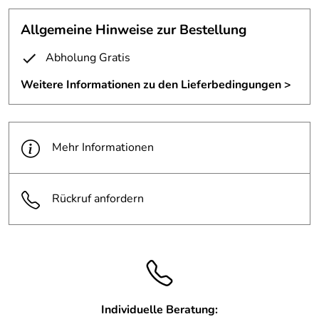
GmbH in Emmerke
Allgemeine Hinweise zur Bestellung
Freistehende Edelstahlskulptur.
Abholung Gratis
Höhe ca. 70 cm
Weitere Informationen zu den Lieferbedingungen >
Mehr Informationen
Rückruf anfordern
Individuelle Beratung: