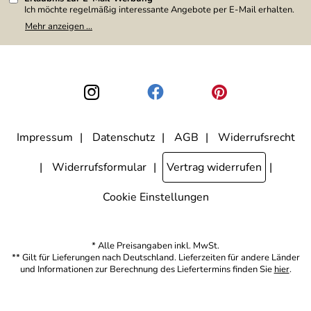
Ich möchte regelmäßig interessante Angebote per E-Mail erhalten.
Meine E-Mail-Adresse wird nicht an andere Unternehmen
Mehr anzeigen ...
weitergegeben. Zu statistischen Zwecken wird in anonymer Form
ausgewertet, welche Links im Newsletter geklickt werden. Dabei ist
nicht erkennbar, welche konkrete Person geklickt hat. Diese
Einwilligung zur Nutzung meiner E-Mail-Adresse für Werbezwecke
kann ich jederzeit mit Wirkung für die Zukunft widerrufen, indem ich
den Link "Abmelden" am Ende des Newsletters anklicke. Die
Datenschutzerklärung
habe ich zur Kenntnis genommen.
Impressum
Datenschutz
AGB
Widerrufsrecht
Widerrufsformular
Vertrag widerrufen
Cookie Einstellungen
* Alle Preisangaben inkl. MwSt.
** Gilt für Lieferungen nach Deutschland. Lieferzeiten für andere Länder
und Informationen zur Berechnung des Liefertermins finden Sie
hier
.