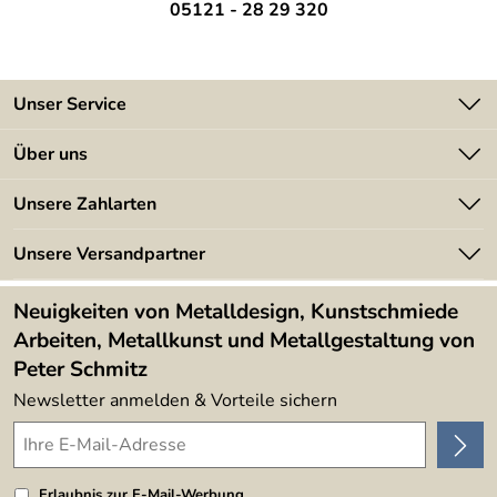
05121 - 28 29 320
Unser Service
Kontakt
Über uns
Batterieverordnung
Angebote
Unsere Zahlarten
Kundeninformationen
Made in Germany
Newsletter
Unsere Versandpartner
Kundenbewertungen (394)
Lieferbedingungen
4,9/5
*****
Neuigkeiten von Metalldesign, Kunstschmiede
Arbeiten, Metallkunst und Metallgestaltung von
Peter Schmitz
Newsletter anmelden & Vorteile sichern
Erlaubnis zur E-Mail-Werbung