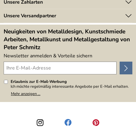
Unsere Zahlarten
Kundeninformationen
Made in Germany
Newsletter
Unsere Versandpartner
Kundenbewertungen (394)
Lieferbedingungen
4,9/5
*****
Neuigkeiten von Metalldesign, Kunstschmiede
Arbeiten, Metallkunst und Metallgestaltung von
Peter Schmitz
Newsletter anmelden & Vorteile sichern
Erlaubnis zur E-Mail-Werbung
Ich möchte regelmäßig interessante Angebote per E-Mail erhalten.
Meine E-Mail-Adresse wird nicht an andere Unternehmen
Mehr anzeigen ...
weitergegeben. Zu statistischen Zwecken wird in anonymer Form
ausgewertet, welche Links im Newsletter geklickt werden. Dabei ist
nicht erkennbar, welche konkrete Person geklickt hat. Diese
Einwilligung zur Nutzung meiner E-Mail-Adresse für Werbezwecke
kann ich jederzeit mit Wirkung für die Zukunft widerrufen, indem ich
den Link "Abmelden" am Ende des Newsletters anklicke. Die
Datenschutzerklärung
habe ich zur Kenntnis genommen.