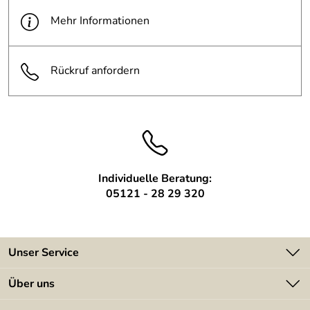
Maße:
Abbildung ca. 190 x 90 cm
Mehr Informationen
Material:
Stahl, feuerverzinkt und lackiert
Rückruf anfordern
Mindest
1 Meter
Berechnungsm
enge:
Individuelle Beratung:
05121 - 28 29 320
Unser Service
Kontakt
Über uns
Batterieverordnung
Angebote