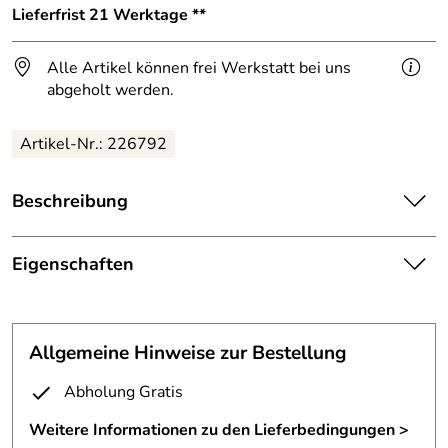
Lieferfrist 21 Werktage **
Alle Artikel können frei Werkstatt bei uns
abgeholt werden.
Artikel-Nr.: 226792
Beschreibung
Franz. Balkon aus V2A Edelstahl mit 6 Relingstäben in
Einzelfertigung.
Eigenschaften
Französischer Balkon
Befestigungsmaterial: Edelstahlgewindestangen M12,
Gewindehülsen M12 und Schrauben,
Material:
Edelstahl V2A
Füllung: 6 Stück horizontale Relingstäbe aus 12mm
Allgemeine Hinweise zur Bestellung
Edelstahl-Rund
Oberfläche:
geschliffen
Abholung Gratis
Handlauf aus D=42,4mm Edelstahlrohr
Material 40x8mm Edelstahl-Flachstahl
Flachstahl 40 x 10 mm aus
Weitere Informationen zu den Lieferbedingungen >
Pfosten:
Oberfläche: geschliffen Korn 240
Edelstahl, zweiseitig geschliffen