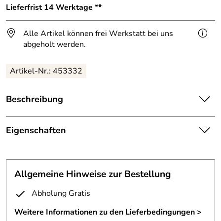
Lieferfrist 14 Werktage **
Alle Artikel können frei Werkstatt bei uns
abgeholt werden.
Artikel-Nr.: 453332
Beschreibung
Dieser Flaschenkühler ist aus doppelwandigem Edelstahl
gefertigt.
Eigenschaften
Sektkühler, Flaschenkühler, Weinkühler... gibt es zu
Weinkühler
Dutzenden.
Höhe:
ca. 20 cm
Allgemeine Hinweise zur Bestellung
Haben Sie schon mal einen Schöneren gesehen? Klar.
Aber einen mit soviel individuellem Charakter ?
Durchmesser:
Innen ca. 10 cm
Abholung Gratis
Er wurde künstlich gealtert, verbeult und mit Schlagmetall
Oberfläche:
künstlich gealtert
Weitere Informationen zu den Lieferbedingungen >
vergoldet.