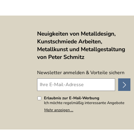
Neuigkeiten von Metalldesign,
Kunstschmiede Arbeiten,
Metallkunst und Metallgestaltung
von Peter Schmitz
Newsletter anmelden & Vorteile sichern
Erlaubnis zur E-Mail-Werbung
Ich möchte regelmäßig interessante Angebote
per E-Mail erhalten. Meine E-Mail-Adresse wird
Mehr anzeigen ...
nicht an andere Unternehmen weitergegeben. Zu
statistischen Zwecken wird in anonymer Form
ausgewertet, welche Links im Newsletter
geklickt werden. Dabei ist nicht erkennbar,
welche konkrete Person geklickt hat. Diese