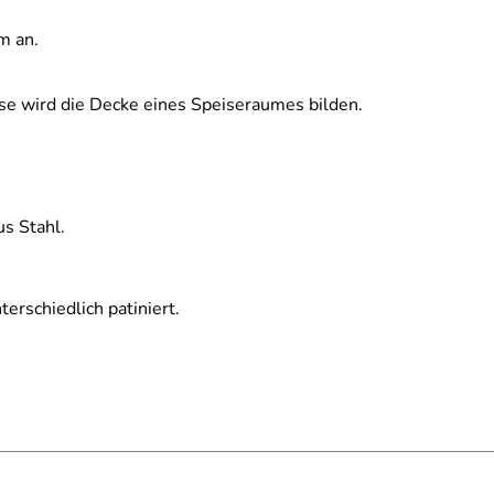
m an.
ose wird die Decke eines Speiseraumes bilden.
us Stahl.
erschiedlich patiniert.